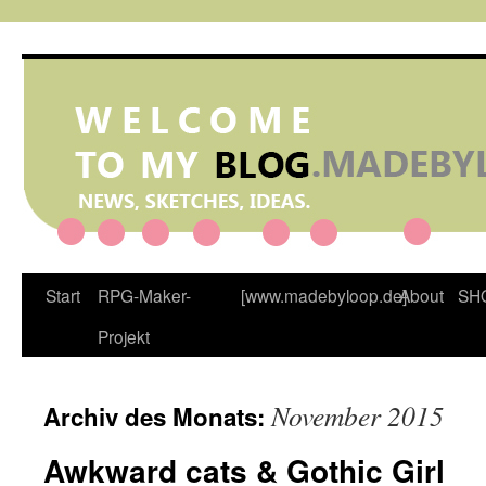
Zum
Inhalt
springen
Start
RPG-Maker-
[www.madebyloop.de]
About
SH
Projekt
November 2015
Archiv des Monats:
Awkward cats & Gothic Girl