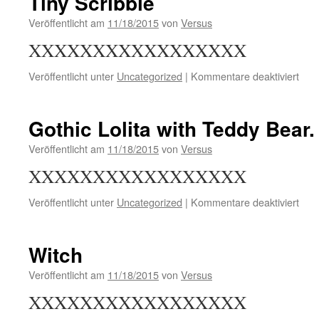
Tiny Scribble
busi
card
Veröffentlicht am
11/18/2015
von
Versus
XXXXXXXXXXXXXXXXX
für
Veröffentlicht unter
Uncategorized
|
Kommentare deaktiviert
Tiny
Scri
Gothic Lolita with Teddy Bear.
Veröffentlicht am
11/18/2015
von
Versus
XXXXXXXXXXXXXXXXX
für
Veröffentlicht unter
Uncategorized
|
Kommentare deaktiviert
Goth
Lolit
with
Witch
Ted
Bear
Veröffentlicht am
11/18/2015
von
Versus
XXXXXXXXXXXXXXXXX