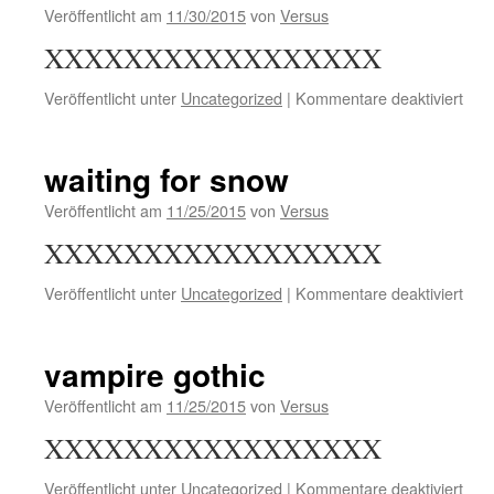
Veröffentlicht am
11/30/2015
von
Versus
XXXXXXXXXXXXXXXXX
für
Veröffentlicht unter
Uncategorized
|
Kommentare deaktiviert
Awk
cats
&
waiting for snow
Goth
Girl
Veröffentlicht am
11/25/2015
von
Versus
XXXXXXXXXXXXXXXXX
für
Veröffentlicht unter
Uncategorized
|
Kommentare deaktiviert
wait
for
sno
vampire gothic
Veröffentlicht am
11/25/2015
von
Versus
XXXXXXXXXXXXXXXXX
für
Veröffentlicht unter
Uncategorized
|
Kommentare deaktiviert