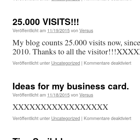
vam
goth
25.000 VISITS!!!
Veröffentlicht am
11/19/2015
von
Versus
My blog counts 25.000 visits now, sinc
2010. Thanks to all the visitor!
für
Veröffentlicht unter
Uncategorized
|
Kommentare deaktiviert
25.
VISI
Ideas for my business card.
Veröffentlicht am
11/18/2015
von
Versus
XXXXXXXXXXXXXXXXX
für
Veröffentlicht unter
Uncategorized
|
Kommentare deaktiviert
Idea
for
my