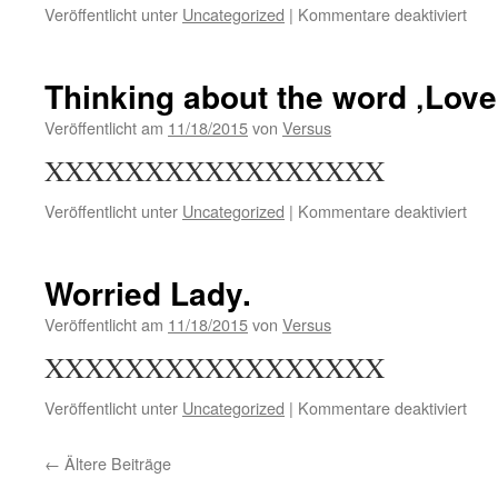
für
Veröffentlicht unter
Uncategorized
|
Kommentare deaktiviert
Witc
Thinking about the word ‚Love
Veröffentlicht am
11/18/2015
von
Versus
XXXXXXXXXXXXXXXXX
für
Veröffentlicht unter
Uncategorized
|
Kommentare deaktiviert
Thin
abou
the
Worried Lady.
wor
‚Lov
Veröffentlicht am
11/18/2015
von
Versus
XXXXXXXXXXXXXXXXX
für
Veröffentlicht unter
Uncategorized
|
Kommentare deaktiviert
Wor
Lady
←
Ältere Beiträge