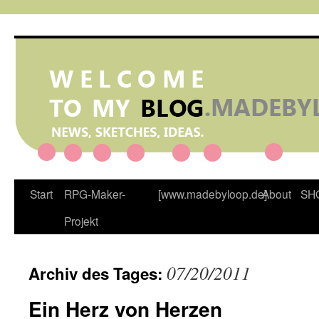
Zum
Inhalt
springen
Start
RPG-Maker-
[www.madebyloop.de]
About
SH
Projekt
07/20/2011
Archiv des Tages:
Ein Herz von Herzen