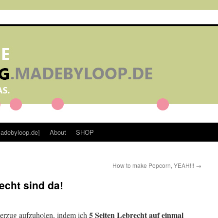
adebyloop.de]
About
SHOP
How to make Popcorn, YEAH!!!
→
echt sind da!
5 Seiten Lebrecht auf einmal
Verzug aufzuholen, indem ich