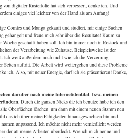
on digitaler Rasterfolie hat sich verbessert, denke ich. Und
erdem einiges viel leichter von der Hand als am Anfang!
nige Comics und Manga gekauft und studiert, mir einige Sachen
g gehangelt und freue mich sehr über die Resultate! Kaum zu
iner Woche geschafft haben soll. Ich bin immer noch in Rostock und
keiten der Verarbeitung wie Zuhause. Beispielsweise ist der
ut. Ich weiß außerdem noch nicht wie ich die Verzerrung
er Seiten auftritt. Die Arbeit wird weitergehen und diese Probleme
ke ich. Also, mit neuer Energie, darf ich sie präsentieren! Danke,
Wochen darüber nach meine Internetidentität bzw. meinen
erändern
. Durch die ganzen Nicks die ich benutze habe ich den
 alle Oberflächen löschen, um dann mit einem neuen Stamm neu
ühl das ich über meine Fähigkeiten hinausgewachsen bin und
en namen unpassend. Ich möchte nicht mehr verniedlicht werden.
her der all meine Arbeiten überdeckt. Wie ich mich nenne und