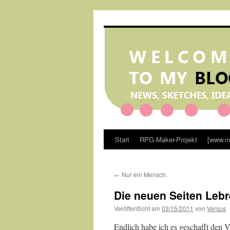
Zum
Inhalt
springen
Start
RPG-Maker-Projekt
[www.m
←
Nur ein Mensch.
Die neuen Seiten Lebr
Veröffentlicht am
03/15/2011
von
Versus
Endlich habe ich es geschafft den 