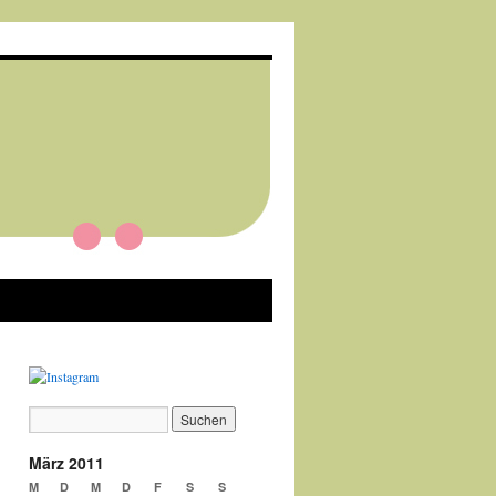
März 2011
M
D
M
D
F
S
S