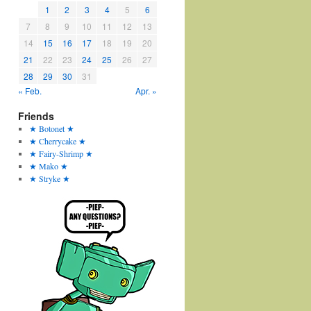
1
2
3
4
5
6
7
8
9
10
11
12
13
14
15
16
17
18
19
20
21
22
23
24
25
26
27
28
29
30
31
« Feb.
Apr. »
Friends
★ Botonet ★
★ Cherrycake ★
★ Fairy-Shrimp ★
★ Mako ★
★ Stryke ★