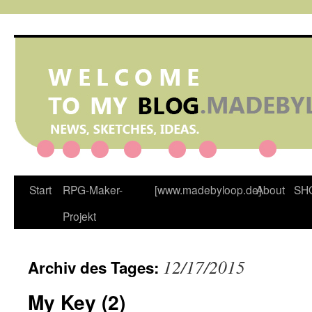
Zum
Inhalt
springen
Start
RPG-Maker-
[www.madebyloop.de]
About
SH
Projekt
12/17/2015
Archiv des Tages:
My Key (2)