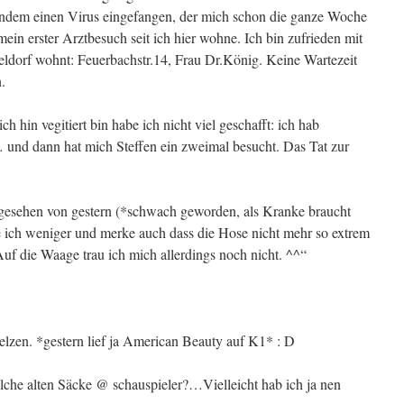
mandem einen Virus eingefangen, der mich schon die ganze Woche
mein erster Arztbesuch seit ich hier wohne. Ich bin zufrieden mit
eldorf wohnt: Feuerbachstr.14, Frau Dr.König. Keine Wartezeit
.
 hin vegitiert bin habe ich nicht viel geschafft: ich hab
 und dann hat mich Steffen ein zweimal besucht. Das Tat zur
bgesehen von gestern (*schwach geworden, als Kranke braucht
se ich weniger und merke auch dass die Hose nicht mehr so extrem
uf die Waage trau ich mich allerdings noch nicht. ^^“
lzen. *gestern lief ja American Beauty auf K1* : D
lche alten Säcke @ schauspieler?…Vielleicht hab ich ja nen