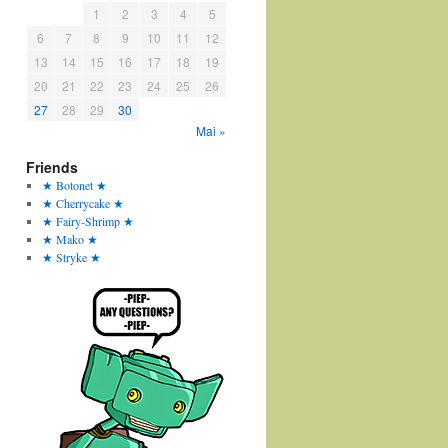
1
2
3
4
5
6
7
8
9
10
11
12
13
14
15
16
17
18
19
20
21
22
23
24
25
26
27
28
29
30
Mai »
Friends
★ Botonet ★
★ Cherrycake ★
★ Fairy-Shrimp ★
★ Mako ★
★ Stryke ★