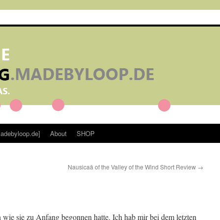
adebyloop.de]
About
SHOP
Nausicaä of the Valley of the Wind Short Review
→
wie sie zu Anfang begonnen hatte. Ich hab mir bei dem letzten