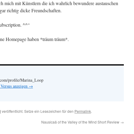
s ich mich mit Künstlern die ich wahrlich bewundere austauschen
ar richtig dicke Freundschaften.
ubscription. ^^“
gene Homepage haben *träum träum*.
.com/profile/Marina_Loop
 Versus anzeigen
→
d
veröffentlicht. Setze ein Lesezeichen für den
Permalink
.
Nausicaä of the Valley of the Wind Short Review
→