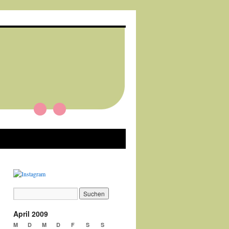
April 2009
M
D
M
D
F
S
S